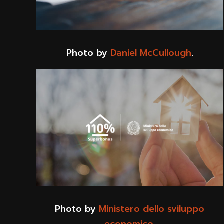
Photo by
Daniel McCullough
.
Photo by
Ministero dello sviluppo