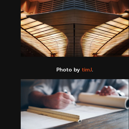
Photo by
timJ
.