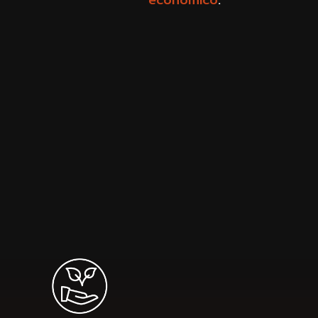
economico
.