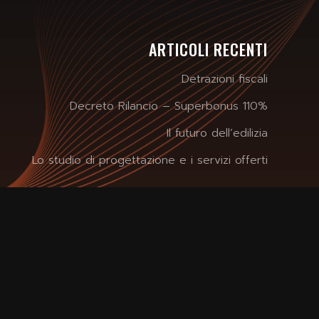
ARTICOLI RECENTI
Detrazioni fiscali
Decreto Rilancio – Superbonus 110%
Il futuro dell’edilizia
Lo studio di progettazione e i servizi offerti
Privacy Policy
-
Licenze
- Designed by
mooie