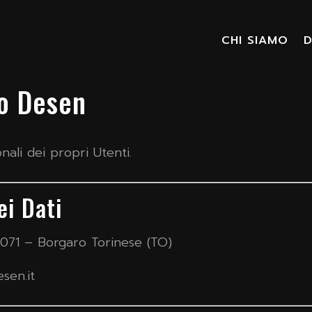
CHI SIAMO
D
io Desen
nali dei propri Utenti.
ei Dati
0071 – Borgaro Torinese (TO)
sen.it