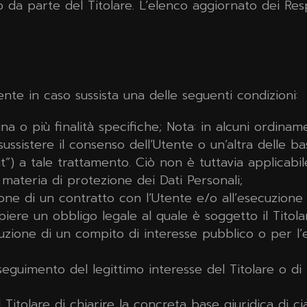
 da parte del Titolare. L’elenco aggiornato dei Res
o
’Utente in caso sussista una delle seguenti condizioni:
a o più finalità specifiche; Nota: in alcuni ordiname
ssistere il consenso dell’Utente o un’altra delle bas
) a tale trattamento. Ciò non è tuttavia applicabile
 materia di protezione dei Dati Personali;
ione di un contratto con l’Utente e/o all’esecuzione 
ere un obbligo legale al quale è soggetto il Titola
zione di un compito di interesse pubblico o per l’es
eguimento del legittimo interesse del Titolare o di t
itolare di chiarire la concreta base giuridica di ci